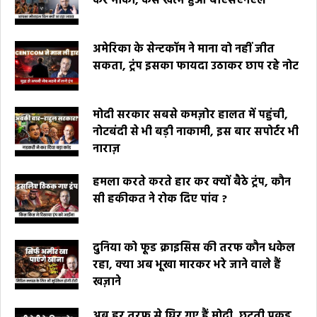
कर मौका, कैसे खत्म हुआ बीएसएनएल
अमेरिका के सेन्टकॉम ने माना वो नहीं जीत
सकता, ट्रंप इसका फायदा उठाकर छाप रहे नोट
मोदी सरकार सबसे कमज़ोर हालत में पहुंची,
नोटबंदी से भी बड़ी नाकामी, इस बार सपोर्टर भी
नाराज़
हमला करते करते हार कर क्यों बैठे ट्रंप, कौन
सी हकीकत ने रोक दिए पांव ?
दुनिया को फूड क्राइसिस की तरफ कौन धकेल
रहा, क्या अब भूखा मारकर भरे जाने वाले हैं
खज़ाने
अब हर तरफ से घिर गए हैं मोदी, छूटती पकड़