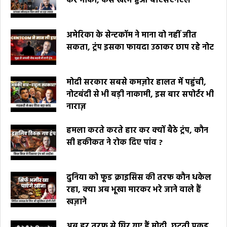
कर मौका, कैसे खत्म हुआ बीएसएनएल
अमेरिका के सेन्टकॉम ने माना वो नहीं जीत
सकता, ट्रंप इसका फायदा उठाकर छाप रहे नोट
मोदी सरकार सबसे कमज़ोर हालत में पहुंची,
नोटबंदी से भी बड़ी नाकामी, इस बार सपोर्टर भी
नाराज़
हमला करते करते हार कर क्यों बैठे ट्रंप, कौन
सी हकीकत ने रोक दिए पांव ?
दुनिया को फूड क्राइसिस की तरफ कौन धकेल
रहा, क्या अब भूखा मारकर भरे जाने वाले हैं
खज़ाने
अब हर तरफ से घिर गए हैं मोदी, छूटती पकड़