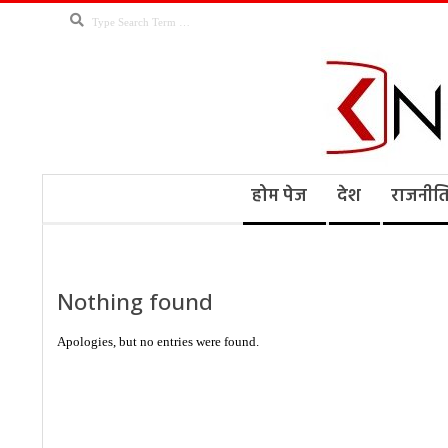
Skip
Search
to
content
Kno
Secondary
होम पेज
देश
राजनीत
Navigation
Menu
Ne
Nothing found
Apologies, but no entries were found.