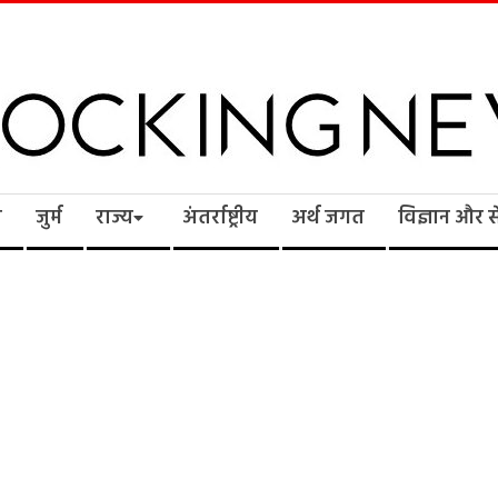
cking
ि
जुर्म
राज्य
अंतर्राष्ट्रीय
अर्थ जगत
विज्ञान और 
ws