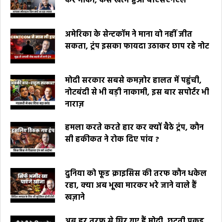
कर मौका, कैसे खत्म हुआ बीएसएनएल
अमेरिका के सेन्टकॉम ने माना वो नहीं जीत
सकता, ट्रंप इसका फायदा उठाकर छाप रहे नोट
मोदी सरकार सबसे कमज़ोर हालत में पहुंची,
नोटबंदी से भी बड़ी नाकामी, इस बार सपोर्टर भी
नाराज़
हमला करते करते हार कर क्यों बैठे ट्रंप, कौन
सी हकीकत ने रोक दिए पांव ?
दुनिया को फूड क्राइसिस की तरफ कौन धकेल
रहा, क्या अब भूखा मारकर भरे जाने वाले हैं
खज़ाने
अब हर तरफ से घिर गए हैं मोदी, छूटती पकड़