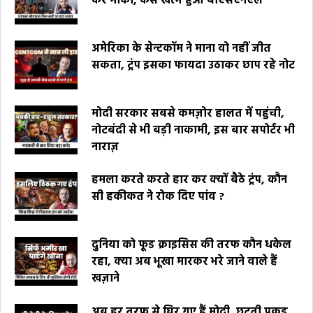
कर मौका, कैसे खत्म हुआ बीएसएनएल
अमेरिका के सेन्टकॉम ने माना वो नहीं जीत
सकता, ट्रंप इसका फायदा उठाकर छाप रहे नोट
मोदी सरकार सबसे कमज़ोर हालत में पहुंची,
नोटबंदी से भी बड़ी नाकामी, इस बार सपोर्टर भी
नाराज़
हमला करते करते हार कर क्यों बैठे ट्रंप, कौन
सी हकीकत ने रोक दिए पांव ?
दुनिया को फूड क्राइसिस की तरफ कौन धकेल
रहा, क्या अब भूखा मारकर भरे जाने वाले हैं
खज़ाने
अब हर तरफ से घिर गए हैं मोदी, छूटती पकड़