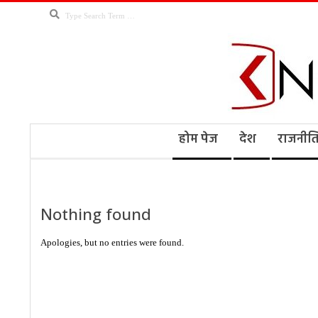
Skip
Search
to
content
Kno
Secondary
होम पेज
देश
राजनीत
Navigation
Menu
Ne
Nothing found
Apologies, but no entries were found.