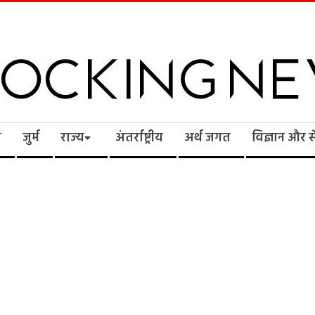
cking
ि
जुर्म
राज्य
अंतर्राष्ट्रीय
अर्थ जगत
विज्ञान और 
ws