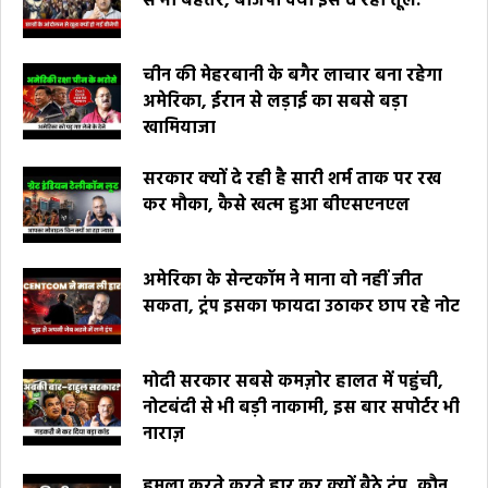
से भी बेहतर, बीजेपी क्यों इसे दे रही तूल.
चीन की मेहरबानी के बगैर लाचार बना रहेगा
अमेरिका, ईरान से लड़ाई का सबसे बड़ा
खामियाजा
सरकार क्यों दे रही है सारी शर्म ताक पर रख
कर मौका, कैसे खत्म हुआ बीएसएनएल
अमेरिका के सेन्टकॉम ने माना वो नहीं जीत
सकता, ट्रंप इसका फायदा उठाकर छाप रहे नोट
मोदी सरकार सबसे कमज़ोर हालत में पहुंची,
नोटबंदी से भी बड़ी नाकामी, इस बार सपोर्टर भी
नाराज़
हमला करते करते हार कर क्यों बैठे ट्रंप, कौन