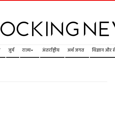
cking
ि
जुर्म
राज्य
अंतर्राष्ट्रीय
अर्थ जगत
विज्ञान और 
ws