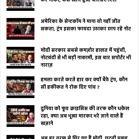
कर मौका, कैसे खत्म हुआ बीएसएनएल
अमेरिका के सेन्टकॉम ने माना वो नहीं जीत
सकता, ट्रंप इसका फायदा उठाकर छाप रहे नोट
मोदी सरकार सबसे कमज़ोर हालत में पहुंची,
नोटबंदी से भी बड़ी नाकामी, इस बार सपोर्टर भी
नाराज़
हमला करते करते हार कर क्यों बैठे ट्रंप, कौन
सी हकीकत ने रोक दिए पांव ?
दुनिया को फूड क्राइसिस की तरफ कौन धकेल
रहा, क्या अब भूखा मारकर भरे जाने वाले हैं
खज़ाने
अब हर तरफ से घिर गए हैं मोदी, छूटती पकड़