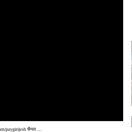
l.com/paygirijesh चैनल …