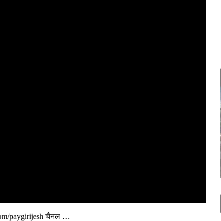
l.com/paygirijesh चैनल …