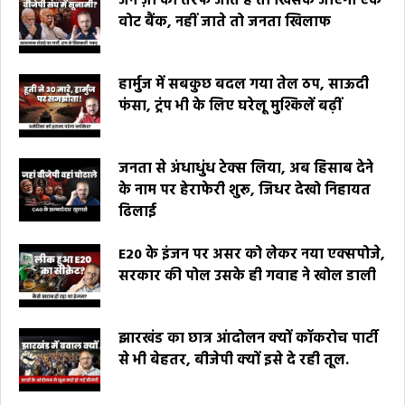
जेन ज़ी की तरफ जाते हैं तो खिसक जाएगा एक
वोट बैंक, नहीं जाते तो जनता खिलाफ
हार्मुज में सबकुछ बदल गया तेल ठप, साऊदी
फंसा, ट्रंप भी के लिए घरेलू मुश्किलें बढ़ीं
जनता से अंधाधुंध टेक्स लिया, अब हिसाब देने
के नाम पर हेराफेरी शुरू, जिधर देखो निहायत
ढिलाई
E20 के इंजन पर असर को लेकर नया एक्सपोजे,
सरकार की पोल उसके ही गवाह ने खोल डाली
झारखंड का छात्र आंदोलन क्यों कॉकरोच पार्टी
से भी बेहतर, बीजेपी क्यों इसे दे रही तूल.