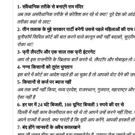
1- संवैधानिक तरीके से बनाएंगे राम मंदिर
अब तक असंवैधानिक तरीके से कोशिश कर रहे थे क्या? पूरे देश को आंदो
तरीका कहां से लाए?
2- तीन तलाक के मुद्दे सरकार पार्टी बनेगी उससे पहले महिलाओं की राय 
यूनीफॉर्म सिविल कोर्ट की बात करने वाले कानून क्यों नहीं बदलते, सुप्री
रोका था?
3- फ्री लैपटॉप और एक साल तक फ्री इंटरनेट
आप तो इस राजनीति के खिलाफ बातें करते थे. लैपटॉप और मोबाइल तो अखि
4- गन्ना किसानों को तुरंत भुगतान
इस बारे में कोर्ट का आदेश पहले ही आ चुका है तो आपको वोट देने की ज़रू
5- किसानों से कर्ज पर ब्याज नहीं
अब तक क्यों नहीं किया, मध्य प्रदेश, राजस्थान, गुजरात, महाराष्ट्र और गो
ऐसा नहीं है
6- हर घर में 24 घंटे बिजली, 100 यूनिट बिजली 3 रुपये की दर से
दिल्ली में यही काम केजरीवाल कर रहे थे तो आपने उन्हें करने नहीं दि
अपने राज्यों में करते. क्या गारंटी है कि यूपी आप करेंगे. आपकी हरकतें तो 
7- बंद होंगे जानवरों के अवैध कत्लखाने
शाह जी भारत बीफ का सबसे बड़ा एक्सपोर्टर है, उसपर रोक लगाने की ब