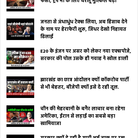
फंसा, ट्रंप भी के लिए घरेलू मुश्किलें बढ़ीं
जनता से अंधाधुंध टेक्स लिया, अब हिसाब देने
के नाम पर हेराफेरी शुरू, जिधर देखो निहायत
ढिलाई
E20 के इंजन पर असर को लेकर नया एक्सपोजे,
सरकार की पोल उसके ही गवाह ने खोल डाली
झारखंड का छात्र आंदोलन क्यों कॉकरोच पार्टी
से भी बेहतर, बीजेपी क्यों इसे दे रही तूल.
चीन की मेहरबानी के बगैर लाचार बना रहेगा
अमेरिका, ईरान से लड़ाई का सबसे बड़ा
खामियाजा